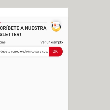
SCRÍBETE A NUESTRA
SLETTER!
cias
Ver un ejemplo