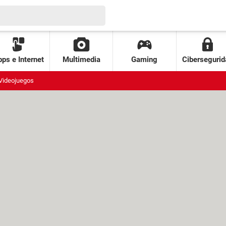
ps e Internet
Multimedia
Gaming
Cibersegurid
Videojuegos