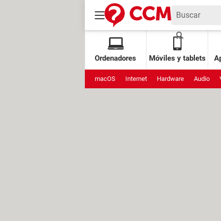
Ordenadores
Móviles y tablets
Ap
macOS
Internet
Hardware
Audio