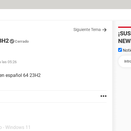
Siguiente Tema
¡SU
23H2
NEW
Cerrado
Noti
a las 05:26
11en español 64 23H2
cio - Windows 11