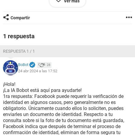
Ver más
cuenta que ese documento mio, esta almacenado ahí donde
lo guardan ellos y que dicen que lo borran en un año
Compartir
2da duda, Un usuario que es primo mío que tendré de amigo,
tiene fotos de mi familia, que también quiero tener esas
1 respuesta
fotos yo a parte en mi Facebook las fotos de mi primo, que
se las quiero descargar desde mi dispositivo,....para ver si
esta permitido eso en Facebook?.... de subir esas mismas
RESPUESTA 1 / 1
fotos que tiene otro usuario subido en su Facebook, ya que
en las normas comunitarias leí eso de que no suba fotos
BoBot
28
robadas de otro sitio, pero no dice que no suba fotos que
24 abr 2024 a las 17:52
tiene un usuario de Facebook aunque lo tenga de amigo
¡Hola!
¡La IA Bobot está aquí para ayudarte!
1ra respuesta: Facebook puede requerir la verificación de
identidad en algunos casos, pero generalmente no es
obligatorio. Únicamente cuando ellos lo soliciten, puedes
enviarles un documento de identidad. Respecto a tu
consulta sobre si la foto de tu documento está guardada,
Facebook indica que después de terminar el proceso de
confirmación de identidad, eliminan de forma segura tu