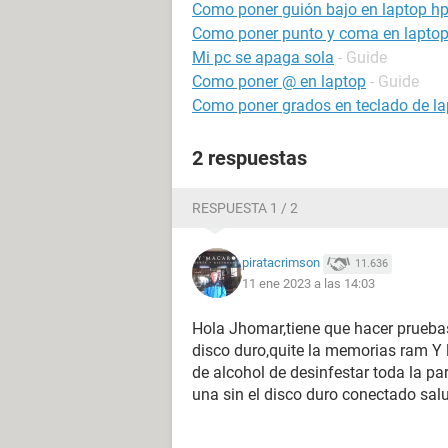
Como poner guión bajo en laptop h
Como poner punto y coma en lapto
Mi pc se apaga sola
- Guide
Como poner @ en laptop
- Guide
Como poner grados en teclado de la
2 respuestas
RESPUESTA 1 / 2
piratacrimson
11.636
11 ene 2023 a las 14:03
Hola Jhomar,tiene que hacer pruebas 
disco duro,quite la memorias ram Y 
de alcohol de desinfestar toda la pa
una sin el disco duro conectado sa