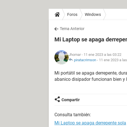
Foros
Windows
Tema Anterior
Mi Laptop se apaga derrepen
Jhomar
- 11 ene 2023 a las 03:22
piratacrimson
-
11 ene 2023 a las
Mi portátil se apaga derrepente, dur
abanico disipador funcionan bien y 
Compartir
Consulta también:
Mi Laptop se apaga derrepente sola