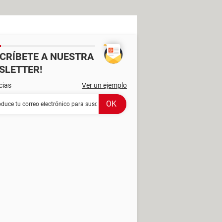
SCRÍBETE A NUESTRA
SLETTER!
cias
Ver un ejemplo