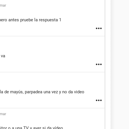
mar
ero antes pruebe la respuesta 1
 va
cla de mayús, parpadea una vez y no da video
mar
itor o a una TV y aver si da vídeo