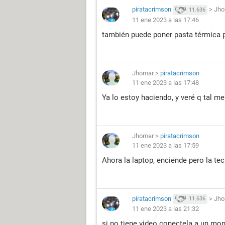
piratacrimson
>
Jho
11.636
11 ene 2023 a las 17:46
también puede poner pasta térmica p
Jhomar
>
piratacrimson
11 ene 2023 a las 17:48
Ya lo estoy haciendo, y veré q tal me
Jhomar
>
piratacrimson
11 ene 2023 a las 17:59
Ahora la laptop, enciende pero la te
piratacrimson
>
Jho
11.636
11 ene 2023 a las 21:32
si no tiene video conectela a un mon