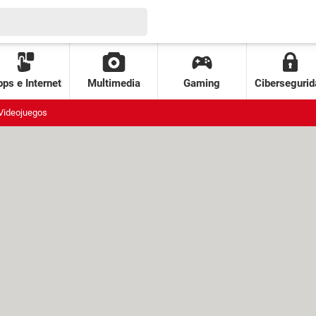
ps e Internet
Multimedia
Gaming
Cibersegurid
Videojuegos