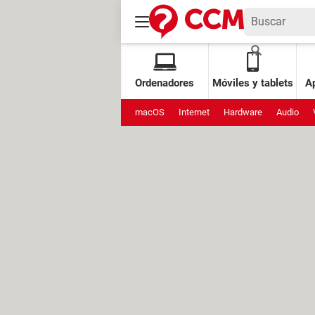
Ordenadores
Móviles y tablets
Ap
macOS
Internet
Hardware
Audio