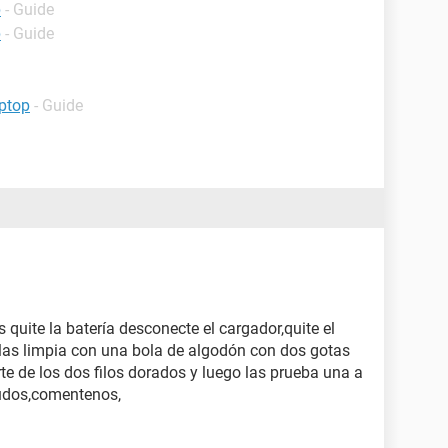
p
- Guide
p
- Guide
ptop
- Guide
quite la batería desconecte el cargador,quite el
las limpia con una bola de algodón con dos gotas
rte de los dos filos dorados y luego las prueba una a
ludos,comentenos,