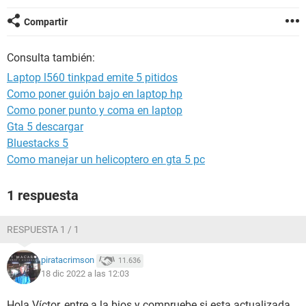
Compartir
Consulta también:
Laptop l560 tinkpad emite 5 pitidos
Como poner guión bajo en laptop hp
Como poner punto y coma en laptop
Gta 5 descargar
Bluestacks 5
Como manejar un helicoptero en gta 5 pc
1 respuesta
RESPUESTA 1 / 1
piratacrimson
11.636
18 dic 2022 a las 12:03
Hola Víctor, entre a la bios y compruebe si esta actualizada