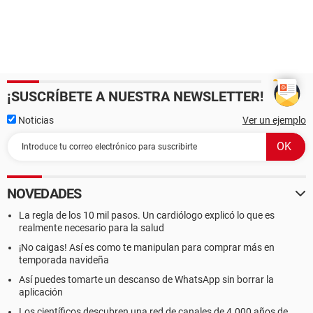
¡SUSCRÍBETE A NUESTRA NEWSLETTER!
Noticias
Ver un ejemplo
NOVEDADES
La regla de los 10 mil pasos. Un cardiólogo explicó lo que es
realmente necesario para la salud
¡No caigas! Así es como te manipulan para comprar más en
temporada navideña
Así puedes tomarte un descanso de WhatsApp sin borrar la
aplicación
Los científicos descubren una red de canales de 4.000 años de