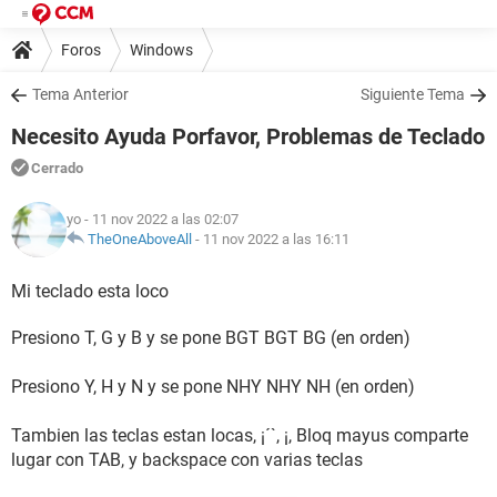
Foros
Windows
Tema Anterior
Siguiente Tema
Necesito Ayuda Porfavor, Problemas de Teclado
Cerrado
yo
- 11 nov 2022 a las 02:07
TheOneAboveAll
-
11 nov 2022 a las 16:11
Mi teclado esta loco
Presiono T, G y B y se pone BGT BGT BG (en orden)
Presiono Y, H y N y se pone NHY NHY NH (en orden)
Tambien las teclas estan locas, ¡´`, ¡, Bloq mayus comparte
lugar con TAB, y backspace con varias teclas