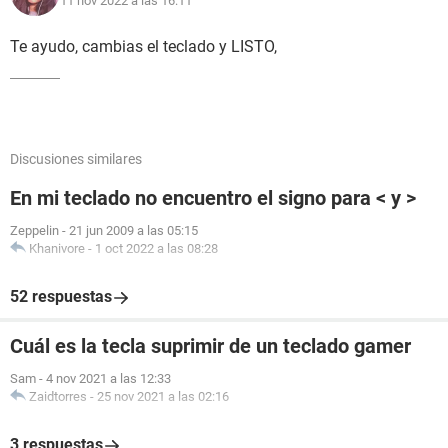
11 nov 2022 a las 16:11
Te ayudo, cambias el teclado y LISTO,
Discusiones similares
En mi teclado no encuentro el signo para < y >
Zeppelin
-
21 jun 2009 a las 05:15
Khanivore
-
1 oct 2022 a las 08:28
52 respuestas
Cuál es la tecla suprimir de un teclado gamer
Sam
-
4 nov 2021 a las 12:33
Zaidtorres
-
25 nov 2021 a las 02:16
3 respuestas