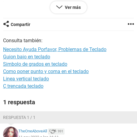
Varias teclas tambien comparten funciones con otras que
Ver más
estan cerca.
AYUDA
Compartir
Consulta también:
Necesito Ayuda Porfavor, Problemas de Teclado
Guion bajo en teclado
Simbolo de grados en teclado
Como poner punto y coma en el teclado
Linea vertical teclado
Ç trencada teclado
1 respuesta
RESPUESTA 1 / 1
TheOneAboveAll
991