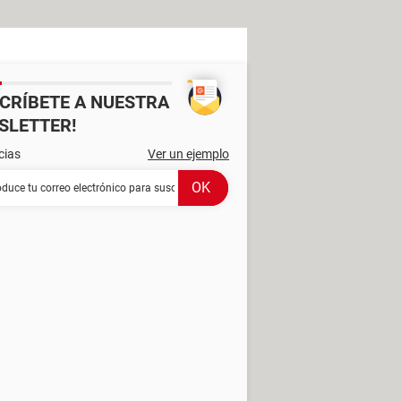
SCRÍBETE A NUESTRA
SLETTER!
cias
Ver un ejemplo