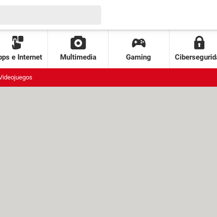
ps e Internet
Multimedia
Gaming
Cibersegurid
Videojuegos