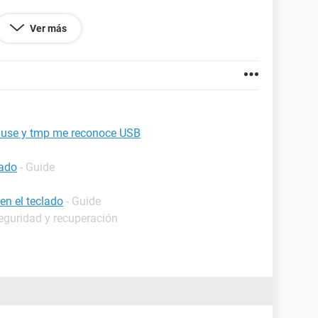
Ver más
mause y tmp me reconoce USB
lado
- Guide
en el teclado
- Guide
eguridad y recuperación