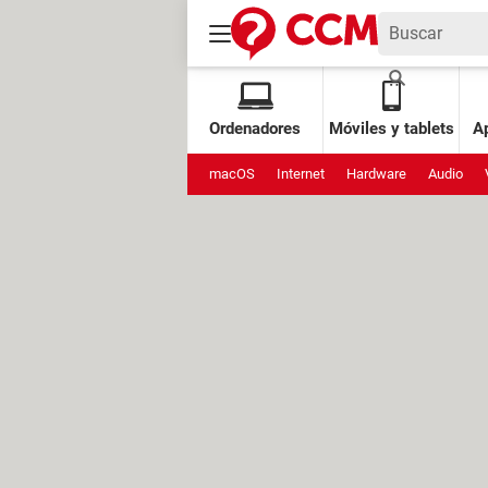
Ordenadores
Móviles y tablets
Ap
macOS
Internet
Hardware
Audio