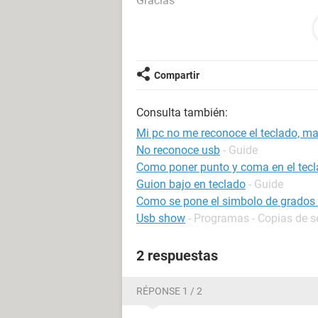
Gracias
Android / Chrome 103.0.0.0
Compartir
Consulta también:
Mi pc no me reconoce el teclado, 
No reconoce usb
- Guide
Como poner punto y coma en el tec
Guion bajo en teclado
- Guide
Como se pone el simbolo de grados 
Usb show
- Programas - Copias de s
2 respuestas
RÉPONSE 1 / 2