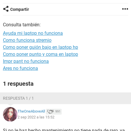
Compartir
Consulta también:
Ayuda mi laptop no funciona
Como funciona stremio
Como poner guión bajo en laptop hp
Como poner punto y coma en laptop
Impr pant no funciona
Ares no funciona
1 respuesta
RESPUESTA 1 / 1
TheOneAboveAll
991
2 sep 2022 a las 15:52
Si no le haz hecho mantenimiento no tiene nada de raro, ya