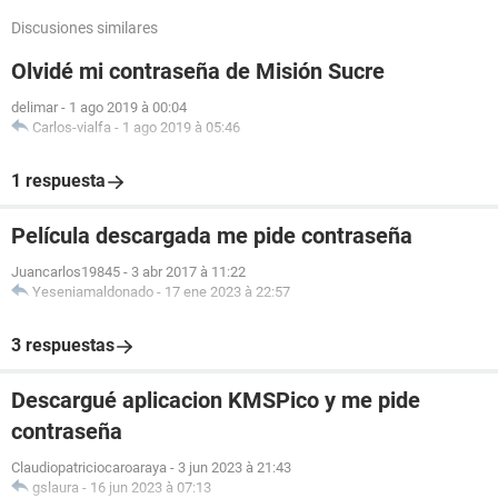
Discusiones similares
Olvidé mi contraseña de Misión Sucre
delimar
-
1 ago 2019 à 00:04
Carlos-vialfa
-
1 ago 2019 à 05:46
1 respuesta
Película descargada me pide contraseña
Juancarlos19845
-
3 abr 2017 à 11:22
Yeseniamaldonado
-
17 ene 2023 à 22:57
3 respuestas
Descargué aplicacion KMSPico y me pide
contraseña
Claudiopatriciocaroaraya
-
3 jun 2023 à 21:43
gslaura
-
16 jun 2023 à 07:13