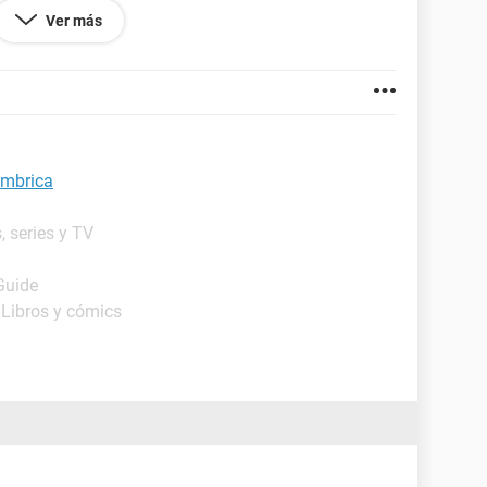
Ver más
ámbrica
, series y TV
Guide
 Libros y cómics