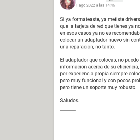
1 ago 2022 a las 14:46
Si ya formateaste, ya metiste driver
que la tarjeta de red que tienes ya 
en esos casos ya no es recomendable
colocar un adaptador nuevo sin cont
una reparación, no tanto.
El adaptador que colocas, no puedo 
información acerca de su eficiencia,
por experiencia propia siempre col
pero muy funcional y con pocos pro
pero tiene un soporte muy robusto.
Android / Chrome 103.0.0.0
Saludos.