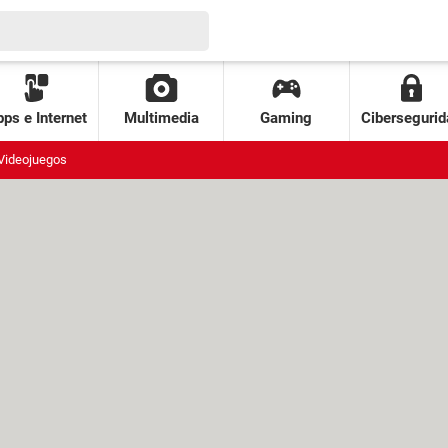
ps e Internet
Multimedia
Gaming
Cibersegurid
Videojuegos