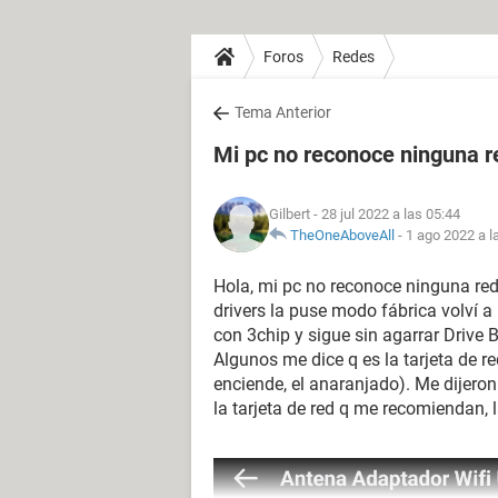
Foros
Redes
Tema Anterior
Mi pc no reconoce ninguna r
Gilbert
- 28 jul 2022 a las 05:44
TheOneAboveAll
-
1 ago 2022 a l
Hola, mi pc no reconoce ninguna red
drivers la puse modo fábrica volví a
con 3chip y sigue sin agarrar Drive 
Algunos me dice q es la tarjeta de re
enciende, el anaranjado). Me dijero
la tarjeta de red q me recomiendan,