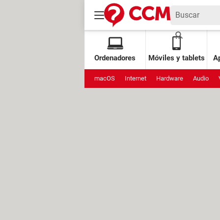
Ordenadores
Móviles y tablets
Ap
macOS
Internet
Hardware
Audio