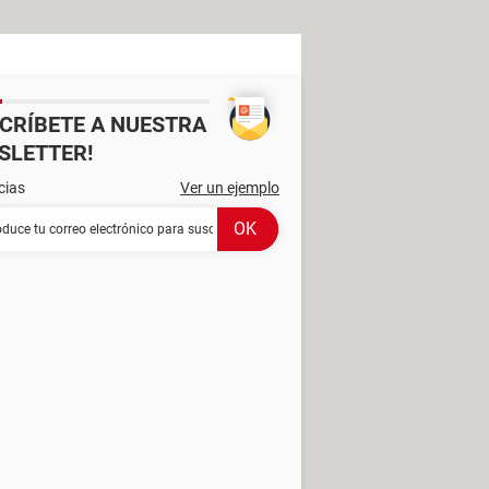
SCRÍBETE A NUESTRA
SLETTER!
cias
Ver un ejemplo