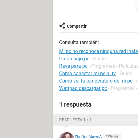
Compartir
Consulta también:
Mi pc no reconoce ninguna red inal
Guion bajo pc
- Guide
Rave para pc
- Programas - Películas
Como conectar mi pc al tv
- Guide
Como ver la temperatura de mi pc
- 
Wattpad descargar pc
- Programas -
1 respuesta
RESPUESTA 1 / 1
TheOneAboveAll
991