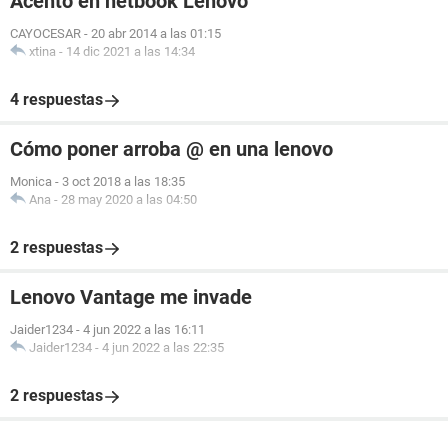
Acento en netbook Lenovo
CAYOCESAR
-
20 abr 2014 a las 01:15
xtina
-
14 dic 2021 a las 14:34
4 respuestas
Cómo poner arroba @ en una lenovo
Monica
-
3 oct 2018 a las 18:35
Ana
-
28 may 2020 a las 04:50
2 respuestas
Android / Chrome 103.0.0.0
Lenovo Vantage me invade
Jaider1234
-
4 jun 2022 a las 16:11
Jaider1234
-
4 jun 2022 a las 22:35
2 respuestas