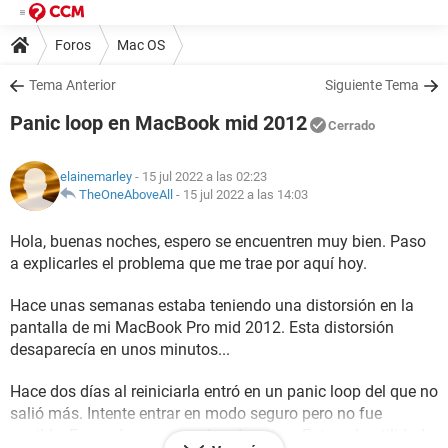
Foros
Mac OS
Tema Anterior
Siguiente Tema
Panic loop en MacBook mid 2012
Cerrado
elainemarley
- 15 jul 2022 a las 02:23
TheOneAboveAll
-
15 jul 2022 a las 14:03
Hola, buenas noches, espero se encuentren muy bien. Paso
a explicarles el problema que me trae por aquí hoy.
Hace unas semanas estaba teniendo una distorsión en la
pantalla de mi MacBook Pro mid 2012. Esta distorsión
desaparecía en unos minutos...
Hace dos días al reiniciarla entró en un panic loop del que no
salió más. Intente entrar en modo seguro pero no fue
posible. En modo recovery si pude entrar. Entre a la utilidad