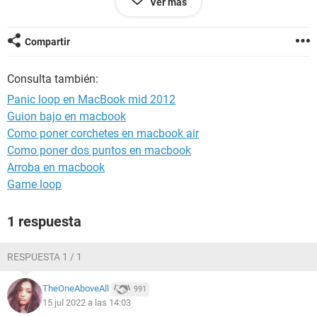
Ver más
de discos y probé analizarlo con “primera ayuda” lo cual dio
un resultado correcto, pero al intentar reinstalar el sistema
operativo no me reconoce el disco (me dice que no está
Compartir
montado).
Consulta también:
Recurro a ustedes porque se me acabaron las ideas. Leí por
ahí que formateando el disco podría ser que lo reconozca,
Panic loop en MacBook mid 2012
preferiría no tener que llegar a eso.
Guion bajo en macbook
Como poner corchetes en macbook air
Ante todo muchas gracias por su tiempo.
Como poner dos puntos en macbook
Arroba en macbook
Game loop
iPad / Safari 12.1.2
1 respuesta
RESPUESTA 1 / 1
TheOneAboveAll
991
15 jul 2022 a las 14:03