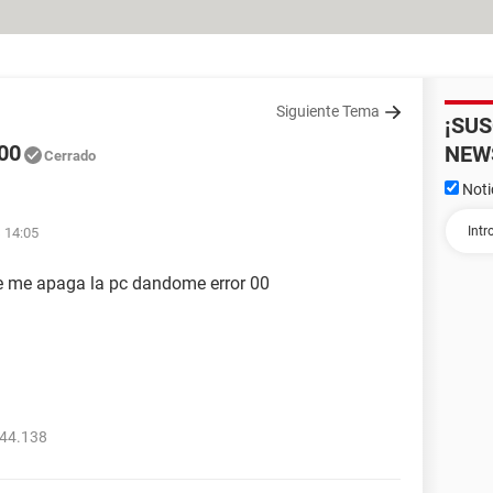
Siguiente Tema
¡SU
 00
NEW
Cerrado
Noti
s 14:05
e me apaga la pc dandome error 00
044.138