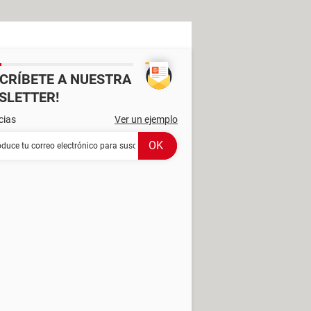
SCRÍBETE A NUESTRA
SLETTER!
cias
Ver un ejemplo