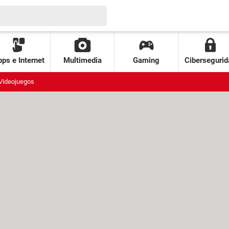
ps e Internet
Multimedia
Gaming
Cibersegurid
Videojuegos