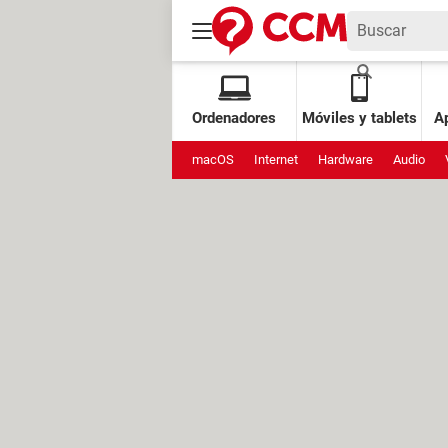
Ordenadores
Móviles y tablets
Ap
macOS
Internet
Hardware
Audio