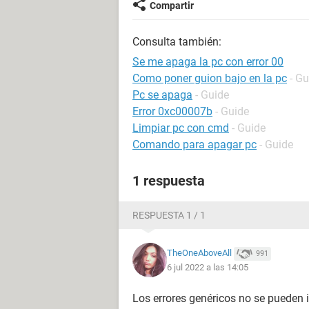
Compartir
Consulta también:
Se me apaga la pc con error 00
Como poner guion bajo en la pc
- Gu
Pc se apaga
- Guide
Error 0xc00007b
- Guide
Limpiar pc con cmd
- Guide
Comando para apagar pc
- Guide
1 respuesta
RESPUESTA 1 / 1
TheOneAboveAll
991
6 jul 2022 a las 14:05
Los errores genéricos no se pueden i