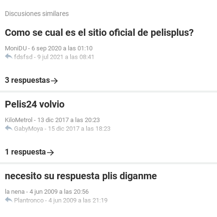
Discusiones similares
Como se cual es el sitio oficial de pelisplus?
MoniDU
-
6 sep 2020 a las 01:10
fdsfsd
-
9 jul 2021 a las 08:41
3 respuestas
Pelis24 volvio
KiloMetrol
-
13 dic 2017 a las 20:23
GabyMoya
-
15 dic 2017 a las 18:23
1 respuesta
necesito su respuesta plis diganme
la nena
-
4 jun 2009 a las 20:56
Plantronco
-
4 jun 2009 a las 21:19