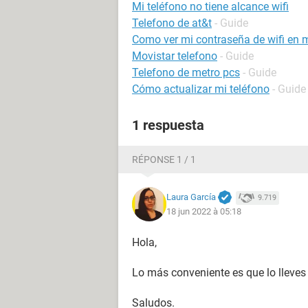
Mi teléfono no tiene alcance wifi
Telefono de at&t
- Guide
Como ver mi contraseña de wifi en m
Movistar telefono
- Guide
Telefono de metro pcs
- Guide
Cómo actualizar mi teléfono
- Guide
1 respuesta
RÉPONSE 1 / 1
Laura García
9.719
18 jun 2022 à 05:18
Hola,
Lo más conveniente es que lo lleves 
Saludos.