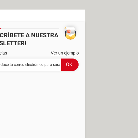
SCRÍBETE A NUESTRA
SLETTER!
cias
Ver un ejemplo