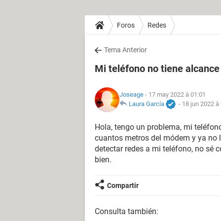
Foros
Redes
Tema Anterior
Mi teléfono no tiene alcance 
Joseage
- 17 may 2022 à 01:01
Laura García
-
18 jun 2022 à
Hola, tengo un problema, mi teléfono
cuantos metros del módem y ya no lo
detectar redes a mi teléfono, no sé
bien.
Compartir
Consulta también: