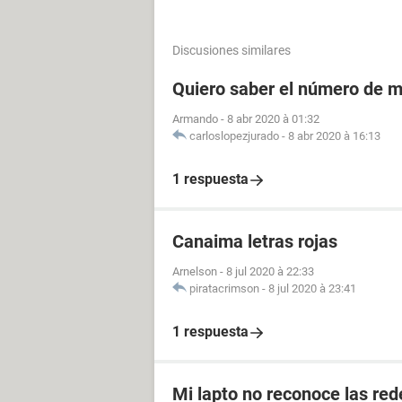
Discusiones similares
Quiero saber el número de m
Armando
-
8 abr 2020 à 01:32
carloslopezjurado
-
8 abr 2020 à 16:13
1 respuesta
Canaima letras rojas
Arnelson
-
8 jul 2020 à 22:33
piratacrimson
-
8 jul 2020 à 23:41
1 respuesta
Mi lapto no reconoce las red