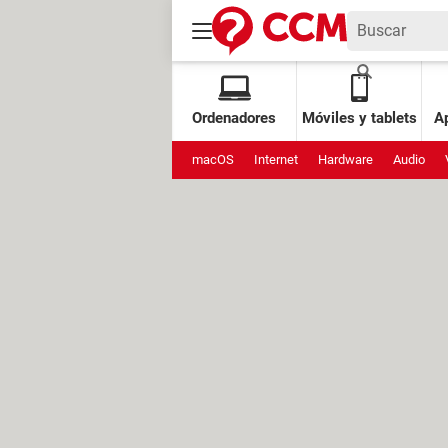
Ordenadores
Móviles y tablets
Ap
macOS
Internet
Hardware
Audio