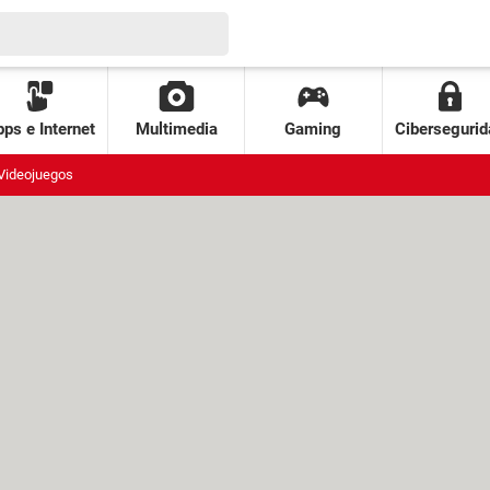
ps e Internet
Multimedia
Gaming
Cibersegurid
Videojuegos