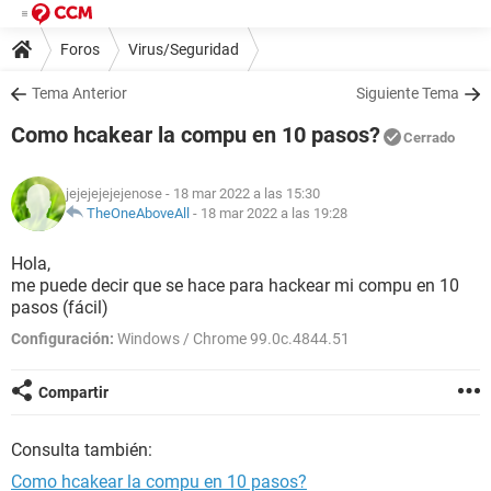
Foros
Virus/Seguridad
Tema Anterior
Siguiente Tema
Como hcakear la compu en 10 pasos?
Cerrado
jejejejejejenose
- 18 mar 2022 a las 15:30
TheOneAboveAll
-
18 mar 2022 a las 19:28
Hola,
me puede decir que se hace para hackear mi compu en 10
pasos (fácil)
Configuración:
Windows / Chrome 99.0c.4844.51
Compartir
Consulta también:
Como hcakear la compu en 10 pasos?