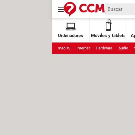
Ordenadores
Móviles y tablets
Ap
macOS
Internet
Hardware
Audio