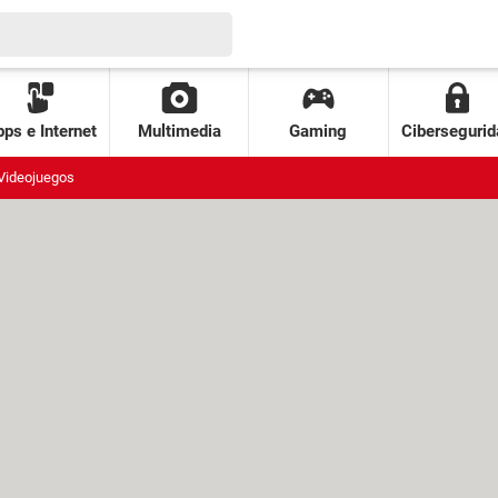
ps e Internet
Multimedia
Gaming
Cibersegurid
Videojuegos