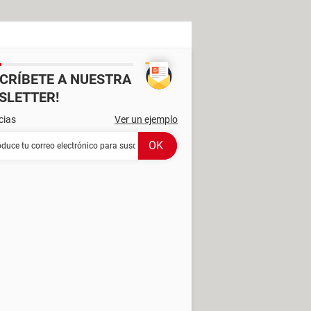
SCRÍBETE A NUESTRA
SLETTER!
cias
Ver un ejemplo