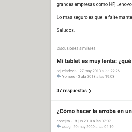
grandes empresas como HP, Lenovo, 
Lo mas seguro es que le falte manten
Saludos.
Discusiones similares
Mi tablet es muy lenta: ¿qu
orjueladevia
-
27 may 2013 a las 22:26
Yomero
-
3 abr 2018 a las 19:03
37 respuestas
¿Cómo hacer la arroba en u
conejita
-
18 jun 2010 a las 07:07
adag
-
20 may 2020 a las 04:10