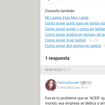
Consulta también:
Mi Laptop Esta Muy Lenta
Como poner guión bajo en laptop h
Como poner punto y coma en lapto
Como poner grados en teclado de la
Como poner @ en laptop
- Guide
Como poner dos puntos en laptop
-
1 respuesta
RESPUESTA 1 / 1
TheOneAboveAll
991
27 ene 2022 a las 16:11
Ese es tu problema que es "ACER" q
mundo, esa empresa se dedica a arm