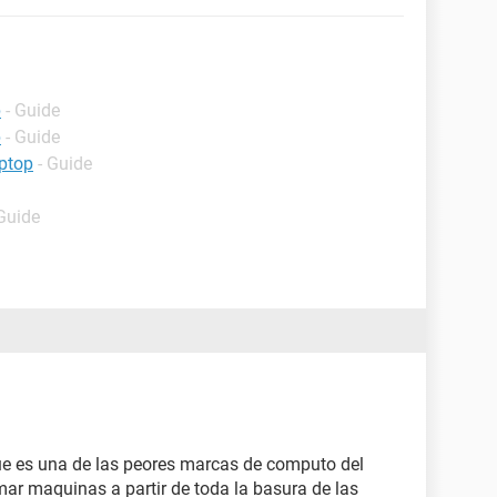
p
- Guide
p
- Guide
ptop
- Guide
 Guide
ue es una de las peores marcas de computo del
ar maquinas a partir de toda la basura de las