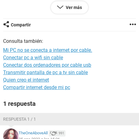
Sobra decir que no quiero llevarla al mismo lugar a que la
Ver más
revisen, porque sospecho que solo están tratando de
sacarme el maximo dinero posible, pero vivo en un pueblo y
es el único sitio que se dedica a la informatica, así que
Compartir
tampoco tengo muchas opciones.
Consulta también:
Mi PC no se conecta a internet por cable.
Conectar pc a wifi sin cable
Conectar dos ordenadores por cable usb
Transmitir pantalla de pc a tv sin cable
Quien creo el internet
Compartir internet desde mi pc
1 respuesta
RESPUESTA 1 / 1
TheOneAboveAll
991