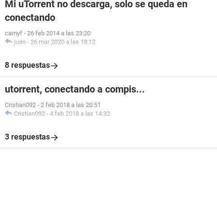
Mi uTorrent no descarga, solo se queda en
conectando
camyf
-
26 feb 2014 a las 23:20
juan
-
26 mar 2020 a las 18:12
8 respuestas
utorrent, conectando a compis...
Cristian092
-
2 feb 2018 a las 20:51
Cristian092
-
4 feb 2018 a las 14:32
3 respuestas