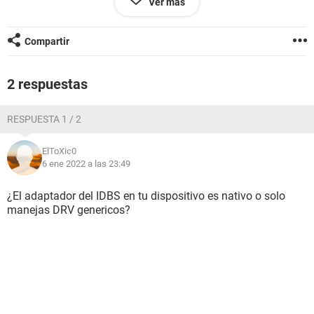
Ver más
pocos segundos se cierra el proceso sin pop-up, ventanas ni
nada.
Compartir
Configuración:
Windows / Chrome 96.0.4664.110
2 respuestas
RESPUESTA 1 / 2
ElToXic0
6 ene 2022 a las 23:49
¿El adaptador del IDBS en tu dispositivo es nativo o solo
manejas DRV genericos?