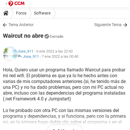
Foros
Software
Tema Anterior
Siguiente Tema
Waircut no abre
Cerrado
Jose_911
- 6 ene 2022 a las 22:42
Jose_911
-
7 ene 2022 a las 00:40
Hola, Quiero usar un programa llamado Waircut para probar
mi red wifi. El problema es que ya lo he hecho antes con
varias de mis computadores anteriores (si, he tenido más de
una PC) y no ha dado problemas, pero con mi PC actual no
abre, incluso con las dependencias del programa instaladas
(.net Framework 4.0 y Jumpstart)
Lo he probado con otra PC con las mismas versiones del
programa y dependencias, y si funciona, pero con la primera
no, en la primera hago doble clic sobre el programa y en el
administrador de tares confirmo que abre el proceso, pero en