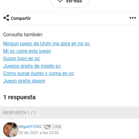
Ver más
Compartir
Consulta también:
Ningun juego de Unity me abre en mi pc
Mi pc corre este juego
Guion bajo en pc
Juegos gratis de miedo pc
Como poner punto y coma en pc
Juego gratis steam
1 respuesta
RESPUESTA 1 / 1
MiguelY2542
1.048
20 dic 2021 a las 23:55