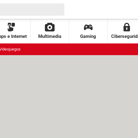
ps e Internet
Multimedia
Gaming
Cibersegurid
Videojuegos