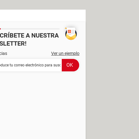
SCRÍBETE A NUESTRA
SLETTER!
cias
Ver un ejemplo