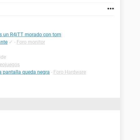
es un R4iTT morado con torn
ante
✓
-
Foro monitor
ide
deojuegos
a pantalla queda negra
-
Foro Hardware