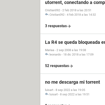
utorrent, conectando a compi
Cristian092
-
2 feb 2018 a las 20:51
Cristian092
-
4 feb 2018 a las 14:32
3 respuestas
La R4 se queda bloqueada e
Mariaa
-
2 sep 2008 a las 19:08
leonardo
-
18 dic 2018 a las 17:09
52 respuestas
no me descarga mi torrent
luisart
-
8 sep 2022 a las 19:05
luisart
-
8 sep 2022 a las 19:51