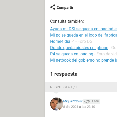
Compartir
Consulta también:
Ayuda mi DSI se queda en loadind 
Mi pc se queda en el logo del fabric
Home4 dsi
✓
-
Foro DSi
Donde queda ajustes en iphone
- Gu
R4 se queda en loading
-
Foro de vi
Mi netbook del gobierno no prende l
1 respuesta
RESPUESTA 1 / 1
MiguelY2542
1.048
8 dic 2021 a las 23:10