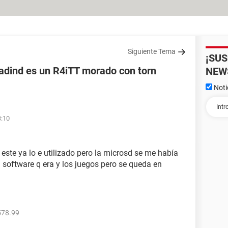
Siguiente Tema
¡SU
adind es un R4iTT morado con torn
NEW
Noti
3:10
este ya lo e utilizado pero la microsd se me había
l software q era y los juegos pero se queda en
578.99