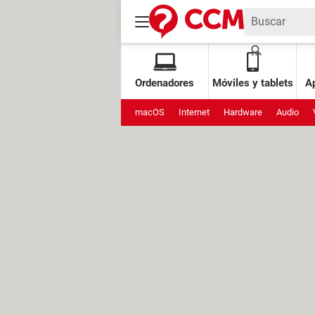
Ordenadores
Móviles y tablets
Ap
macOS
Internet
Hardware
Audio