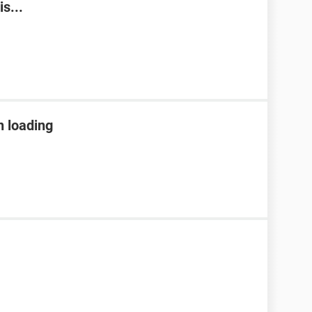
s...
n loading