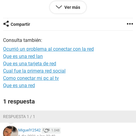
Probé reiniciando teléfono y reloj, y volverlos a conectar; sin
Ver más
resultado.
Alguna idea¿
Compartir
Consulta también:
Ocurrió un problema al conectar con la red
Que es una red lan
Que es una tarjeta de red
Cual fue la primera red social
Como conectar mi pc al tv
Que es una red
1 respuesta
RESPUESTA 1 / 1
MiguelY2542
1.048