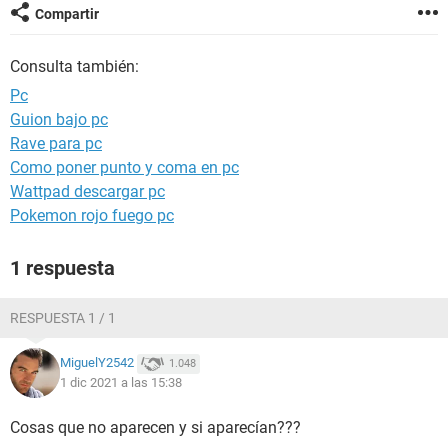
Compartir
Consulta también:
Pc
Guion bajo pc
Rave para pc
Como poner punto y coma en pc
Wattpad descargar pc
Pokemon rojo fuego pc
1 respuesta
RESPUESTA 1 / 1
MiguelY2542
1.048
1 dic 2021 a las 15:38
Cosas que no aparecen y si aparecían???