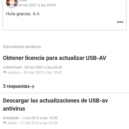
24 nov 2021 a las 23:04
Hola gracias. A ti
Discusiones similares
Obtener licencia para actualizar USB-AV
sotorichard
-
28 nov 2021 a las 04:42
gslaura
-
30 mar 2022 a las 18:42
3 respuestas
Descargar las actualizaciones de USB-av
antivirus
boloblade
-
1 nov 2013 a las 15:30
Betor
-
17 feb 2016 a las 03:09