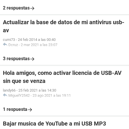
2 respuestas
Actualizar la base de datos de mi antivirus usb-
av
cumi73
-
24 feb 2014 a las 00:40
Dcruz
-
2 mar 2021 a las 23:07
3 respuestas
Hola amigos, como activar licencia de USB-AV
sin que se venza
landy66
-
25 feb 2021 a las 14:30
MiguelY2542
-
23 ago 2021 a las 19:11
1 respuesta
Bajar musica de YouTube a mi USB MP3