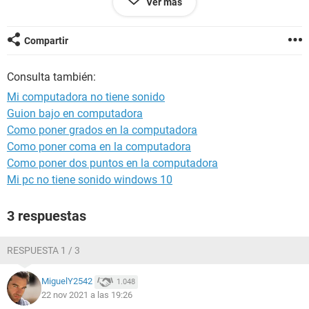
Ver más
sonido y voy a ajustes el computador detecta que algo
suena y mueve la barra a medida que suena la canción mas
no emite ningún sonido y lo otro es que el micrófono
Compartir
tampoco está funcionando no detecta ningún sonido
Consulta también:
Mi computadora no tiene sonido
Guion bajo en computadora
Como poner grados en la computadora
Como poner coma en la computadora
Como poner dos puntos en la computadora
Mi pc no tiene sonido windows 10
3 respuestas
RESPUESTA 1 / 3
MiguelY2542
1.048
22 nov 2021 a las 19:26