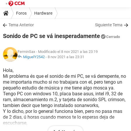
Foros
Hardware
Tema Anterior
Siguiente Tema
Sonido de PC se vá inesperadamente
Cerrado
FerminSax
- Modificado el 8 nov 2021 a las 23:19
MiguelY2542
-
8 nov 2021 a las 23:31
Hola,
Mi problema és que el sonido de mi PC, se vá derrepente, no
me importaria mucho si no trabajara con el, pero tengo un
pequeño estudio de música y me tiene algo mosca ya.
Tengo PC con windows 10, placa base asus, intel i9, 32 de
ram, almacenamiento m.2, y tarjeta de sonido SPL crimson,
tambien decir que tengo instalado sonarworks,
Y lo dicho, por lo general funciona bien, pero no pasa mas
de 2 dias, ú horas cuando menos te lo esperas deja de
escucharse,
¡ Por si sirve de información!! , cuando se vá el sonido, oigo