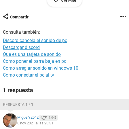
Ver más
como el PC por dentro hace esos ruiditos que suele hacer un
PC, pero con más enfasis, y youtube si se oye, pero cubase,
spotify, reproductor de windows o cualquier otra cosa deja
Compartir
de escucharse, obligatorio reiniciar y que vuelva a funcionar,
a veces he tenido que reiniciar varias veces.
Consulta también:
Espero que me podais ayudar, saludo amigos
Discord cancela el sonido de pc
Descargar discord
Que es una tarjeta de sonido
Configuración:
Android / Chrome 95.0.4638.74
Como poner el barra baja en pc
Como arreglar sonido en windows 10
Como conectar el pc al tv
1 respuesta
RESPUESTA 1 / 1
MiguelY2542
1.048
8 nov 2021 a las 23:31