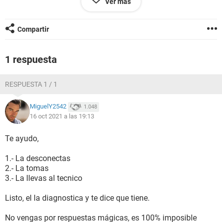
Ver más
si me di cuánta esque normalmente prenden 3 poquitos y
ahorita nadamas aparece 1
Si alguien me puede ayudar es una smartv marca seiki
Compartir
1 respuesta
RESPUESTA 1 / 1
MiguelY2542
1.048
16 oct 2021 a las 19:13
Te ayudo,
1.- La desconectas
2.- La tomas
3.- La llevas al tecnico
Listo, el la diagnostica y te dice que tiene.
No vengas por respuestas mágicas, es 100% imposible