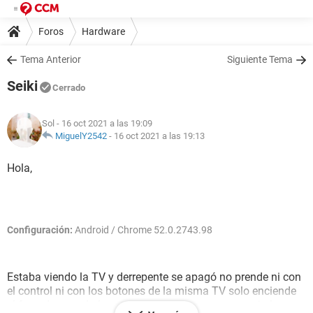
Foros
Hardware
Tema Anterior
Siguiente Tema
Seiki
Cerrado
Sol
- 16 oct 2021 a las 19:09
MiguelY2542
-
16 oct 2021 a las 19:13
Hola,
Configuración:
Android / Chrome 52.0.2743.98
Estaba viendo la TV y derrepente se apagó no prende ni con
el control ni con los botones de la misma TV solo enciende
el foco de cuando la conecto pero permanece en rojo lo que