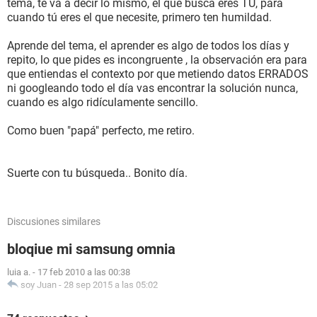
tema, te va a decir lo mismo, el que busca eres TÚ, para
cuando tú eres el que necesite, primero ten humildad.
Aprende del tema, el aprender es algo de todos los días y
repito, lo que pides es incongruente , la observación era para
que entiendas el contexto por que metiendo datos ERRADOS
ni googleando todo el día vas encontrar la solución nunca,
cuando es algo ridículamente sencillo.
Como buen "papá" perfecto, me retiro.
Suerte con tu búsqueda.. Bonito día.
Discusiones similares
bloqiue mi samsung omnia
luia a.
-
17 feb 2010 a las 00:38
soy Juan
-
28 sep 2015 a las 05:02