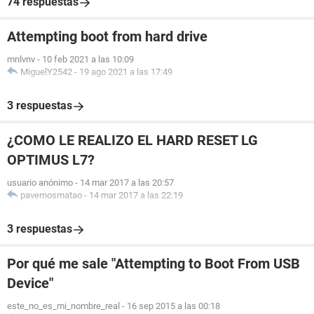
74 respuestas
Attempting boot from hard drive
mnlvnv
-
10 feb 2021 a las 10:09
MiguelY2542
-
19 ago 2021 a las 17:49
3 respuestas
¿COMO LE REALIZO EL HARD RESET LG
OPTIMUS L7?
usuario anónimo
-
14 mar 2017 a las 20:57
pavernosmatao
-
14 mar 2017 a las 22:19
3 respuestas
Por qué me sale "Attempting to Boot From USB
Device"
este_no_es_mi_nombre_real
-
16 sep 2015 a las 00:18