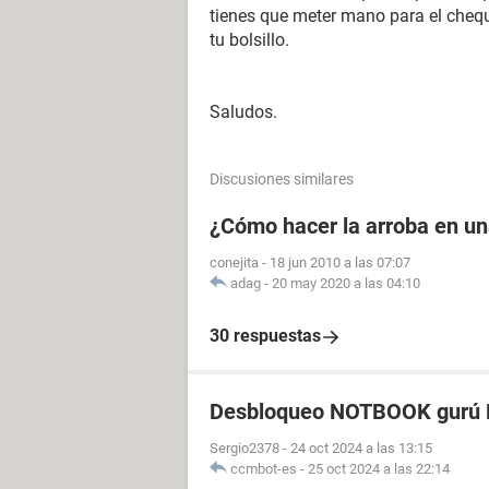
tienes que meter mano para el cheque
tu bolsillo.
Saludos.
Discusiones similares
¿Cómo hacer la arroba en u
conejita
-
18 jun 2010 a las 07:07
adag
-
20 may 2020 a las 04:10
30 respuestas
Desbloqueo NOTBOOK gurú P
Sergio2378
-
24 oct 2024 a las 13:15
ccmbot-es
-
25 oct 2024 a las 22:14