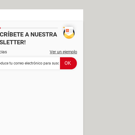
SCRÍBETE A NUESTRA
SLETTER!
cias
Ver un ejemplo