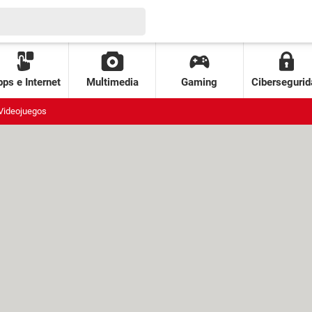
ps e Internet
Multimedia
Gaming
Cibersegurid
Videojuegos