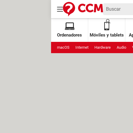
Ordenadores
Móviles y tablets
Ap
macOS
Internet
Hardware
Audio