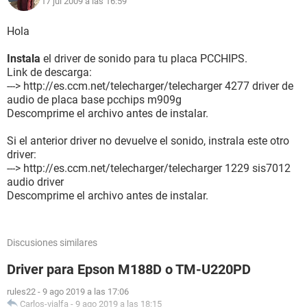
17 jul 2009 a las 16:59
Puerto de comunicación Puerto de comunicaciones (COM1)
Puerto de comunicación Puerto de impresora ECP (LPT1)
Hola
Monitor:
Tarjeta gráfica SiS Mirage Graphics (32 MB)
Instala
el driver de sonido para tu placa PCCHIPS.
Acelerador 3D SiS 330 Mirage Integrated
Link de descarga:
Monitor Samsung SyncMaster
---> http://es.ccm.net/telecharger/telecharger 4277 driver de
501s/551s/551v/MagicSyncMaster CM151A [15" CRT]
audio de placa base pcchips m909g
(HCCW133802)
Descomprime el archivo antes de instalar.
Multimedia:
Si el anterior driver no devuelve el sonido, instrala este otro
Tarjeta de sonido SiS 7012 Audio Device
driver:
---> http://es.ccm.net/telecharger/telecharger 1229 sis7012
Almacenamiento:
audio driver
Controlador IDE Controladora SiS PCI IDE
Descomprime el archivo antes de instalar.
Disquetera de 3 1/2 Unidad de disquete
Disco duro Maxtor 2F040L0 (40 GB, 5400 RPM, Ultra-
ATA/133)
Discusiones similares
Lector óptico HL-DT-ST DVD-RAM GSA-H22N
Estado de los discos duros SMART OK
Driver para Epson M188D o TM-U220PD
Particiones:
rules22
-
9 ago 2019 a las 17:06
C: (NTFS) 39197 MB (14424 MB libre)
Carlos-vialfa
-
9 ago 2019 a las 18:15