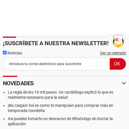
[ BIOS ]
Propiedades de la BIOS:
Vendedor American Megatrends Inc.
Versión 080010
Fecha de salida 08/27/2004
Tamaño 256 KB
¡SUSCRÍBETE A NUESTRA NEWSLETTER!
Dispositivos de arranque Floppy Disk, Hard Disk, CD-ROM,
ATAPI ZIP, LS-120
Noticias
Ver un ejemplo
Funciones disponibles Flash BIOS, Shadow BIOS, Selectable
Boot, EDD, BBS
Standards soportados DMI, APM, ACPI, ESCD, PnP
Posibilidades de expansión ISA, PCI, AGP, USB
NOVEDADES
[ Sistema ]
La regla de los 10 mil pasos. Un cardiólogo explicó lo que es
Propiedades del Sistema:
realmente necesario para la salud
Fabricante ECS
¡No caigas! Así es como te manipulan para comprar más en
Producto M863
temporada navideña
Versión 1.0
Número de serie 00000000
Así puedes tomarte un descanso de WhatsApp sin borrar la
Identificador único universal 00020003-00040005-
aplicación