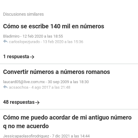
Discusiones similares
Cómo se escribe 140 mil en números
Bladimiro
-
12 feb 2020 a las 18:55
carloslopezjurado
-
13 feb 2020 a las 15:36
1 respuesta
Convertir números a números romanos
laucard05@live.com.mx
-
30 sep 2009 a las 18:30
acsaochoa
-
4 ago 2017 a las 21:48
48 respuestas
Cómo me puedo acordar de mi antiguo número
q no me acuerdo
Jessicapaolasofirodriguez
-
7 dic 2021 a las 14:44