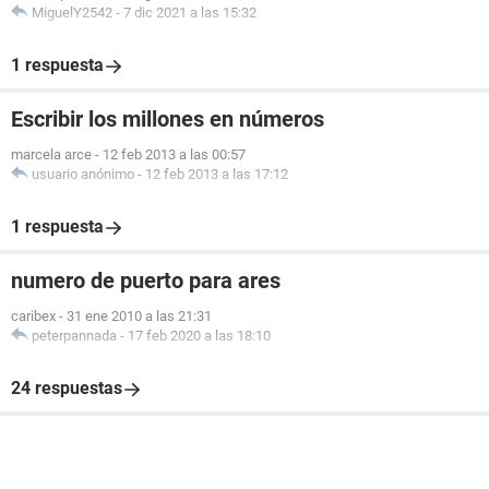
MiguelY2542
-
7 dic 2021 a las 15:32
1 respuesta
Escribir los millones en números
marcela arce
-
12 feb 2013 a las 00:57
usuario anónimo
-
12 feb 2013 a las 17:12
1 respuesta
numero de puerto para ares
caribex
-
31 ene 2010 a las 21:31
peterpannada
-
17 feb 2020 a las 18:10
24 respuestas