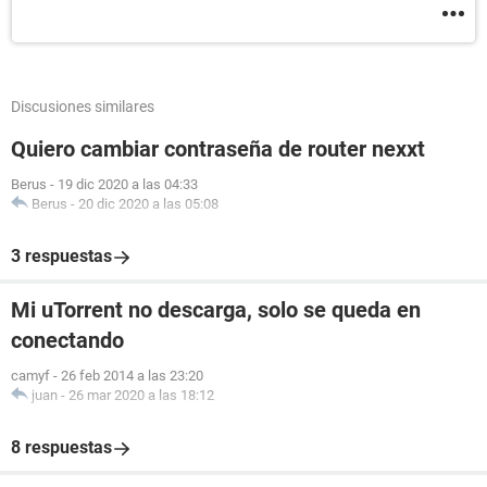
Discusiones similares
Quiero cambiar contraseña de router nexxt
Berus
-
19 dic 2020 a las 04:33
Berus
-
20 dic 2020 a las 05:08
3 respuestas
Mi uTorrent no descarga, solo se queda en
conectando
camyf
-
26 feb 2014 a las 23:20
juan
-
26 mar 2020 a las 18:12
8 respuestas