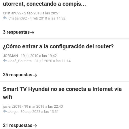
utorrent, conectando a compis...
Cristian092
-
2 feb 2018 a las 20:51
Cristian092
-
4 feb 2018 a las 14:32
3 respuestas
¿Cómo entrar a la configuración del router?
JORMAN
-
19 jul 2010 a las 19:42
José_Bautista
-
31 jul 2020 a las 11:14
35 respuestas
Smart TV Hyundai no se conecta a Internet vía
wifi
javierv2019
-
19 mar 2019 a las 22:40
Jorge
-
30 sep 2023 a las 13:31
21 respuestas