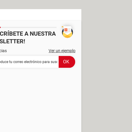
SCRÍBETE A NUESTRA
SLETTER!
cias
Ver un ejemplo