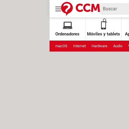
Ordenadores
Móviles y tablets
Ap
macOS
Internet
Hardware
Audio