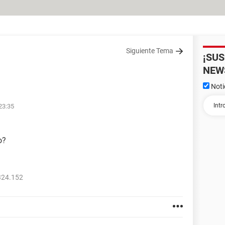
Siguiente Tema
¡SU
NEW
Noti
23:35
o?
324.152