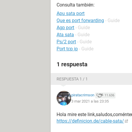
Consulta también:
Apu sata port
Que es port forwarding
- Guide
Agp port
- Guide
Ata sata
- Guide
Ps/2 port
- Guide
Port tcp ip
- Guide
1 respuesta
RESPUESTA 1 / 1
piratacrimson
11.636
3 mar 2021 a las 23:35
Hola mire este link,saludos,coménte
https://definicion.de/cable-sata/