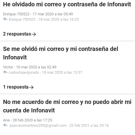
He olvidado mi correo y contraseña de Infonavit
Enrique-750522
-
17 mar 2020 a las 05:49
Enrique-750522
-
18 mar 2020 a las 16:23
2 respuestas
Se me olvidó mi correo y mi contraseña del
Infonavit
Victor
-
16 mar 2020 a las 02:49
carloslopezjurado
-
18 mar 2020 a las 13:37
1 respuesta
No me acuerdo de mi correo y no puedo abrir mi
cuenta de Infonavit
Ana
-
28 feb 2020 a las 17:25
Jparceromartinez255@gmail.com
-
22 feb 2021 a las 23:16