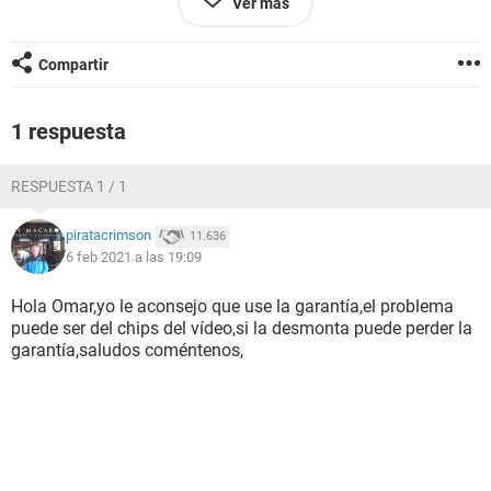
Ver más
Mi equipo es una Huawei Matebook D15 con apenas 3
meses de uso!!!
Compartir
1 respuesta
RESPUESTA 1 / 1
piratacrimson
11.636
6 feb 2021 a las 19:09
Hola Omar,yo le aconsejo que use la garantía,el problema
puede ser del chips del vídeo,si la desmonta puede perder la
garantía,saludos coméntenos,