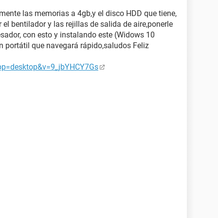
umente las memorias a 4gb,y el disco HDD que tiene,
l bentilador y las rejillas de salida de aire,ponerle
esador, con esto y instalando este (Widows 10
un portátil que navegará rápido,saludos Feliz
app=desktop&v=9_jbYHCY7Gs