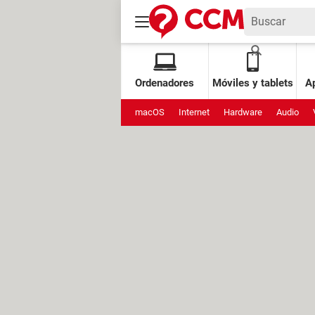
Ordenadores
Móviles y tablets
Ap
macOS
Internet
Hardware
Audio