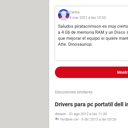
Carlos
8 mar 2021 a las 10:53
Saludos piratacrimson es muy cierto
a 4 Gb de memoria RAM y un Disco 
que mejorar el equipo si quiere mant
Atte. Dinosauriop.
Mostr
Discusiones similares
Drivers para pc portatil dell 
dreaon
-
31 ago 2012 a las 11:30
ferdave cer
-
6 dic 2013 a las 03:26