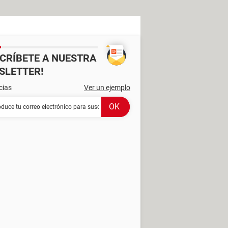
SCRÍBETE A NUESTRA
SLETTER!
cias
Ver un ejemplo