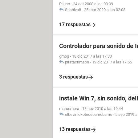
Piluso
-
24 oct 2008 a las 00:09
Srishiva8
-
25 mar 2020 a las 02:08
17 respuestas
Controlador para sonido de 
gmog
-
18 dic 2017 a las 17:30
piratacrimson
-
19 dic 2017 a las 17:55
3 respuestas
instale Win 7, sin sonido, del
marcomora
-
13 nov 2010 a las 19:44
elkevinlokotedebarriobarrio
-
5 sep 2019 a
13 respuestas