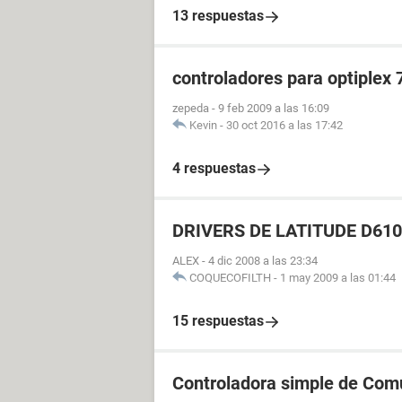
13 respuestas
controladores para optiplex
zepeda
-
9 feb 2009 a las 16:09
Kevin
-
30 oct 2016 a las 17:42
4 respuestas
DRIVERS DE LATITUDE D610
ALEX
-
4 dic 2008 a las 23:34
COQUECOFILTH
-
1 may 2009 a las 01:44
15 respuestas
Controladora simple de Com