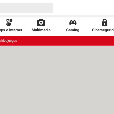
ps e Internet
Multimedia
Gaming
Cibersegurid
Videojuegos