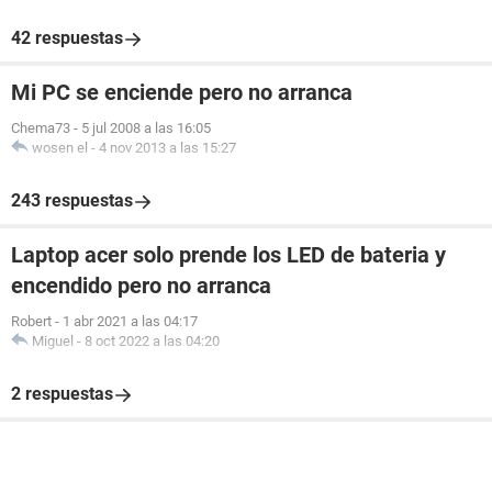
42 respuestas
Mi PC se enciende pero no arranca
Chema73
-
5 jul 2008 a las 16:05
wosen el
-
4 nov 2013 a las 15:27
243 respuestas
Laptop acer solo prende los LED de bateria y
encendido pero no arranca
Robert
-
1 abr 2021 a las 04:17
Miguel
-
8 oct 2022 a las 04:20
2 respuestas