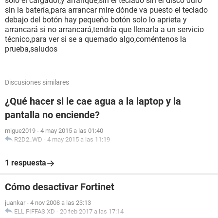
solo el cargador,y arranque,sin el teclado sin el disco duro
sin la batería,para arrancar mire dónde va puesto el teclado
debajo del botón hay pequeño botón solo lo aprieta y
arrancará si no arrancará,tendría que llenarla a un servicio
técnico,para ver si se a quemado algo,coméntenos la
prueba,saludos
Discusiones similares
¿Qué hacer si le cae agua a la laptop y la
pantalla no enciende?
migue2019
-
4 may 2015 a las 01:40
R2D2_WD
-
4 may 2015 a las 11:19
1 respuesta
Cómo desactivar Fortinet
juankar
-
4 nov 2008 a las 23:13
ELL FIFFAS XD
-
20 feb 2017 a las 17:14