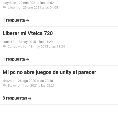
playdede
-
29 ene 2021 a las 03:52
slicering
-
29 ene 2021 a las 04:05
1 respuesta
Liberar mi Vtelca 720
zania12
-
18 may 2015 a las 01:29
Carlos-vialfa
-
18 may 2015 a las 18:34
1 respuesta
Mi pc no abre juegos de unity al parecer
xKazhen
-
26 ago 2020 a las 20:48
Etayoiro
-
1 abr 2021 a las 08:29
3 respuestas