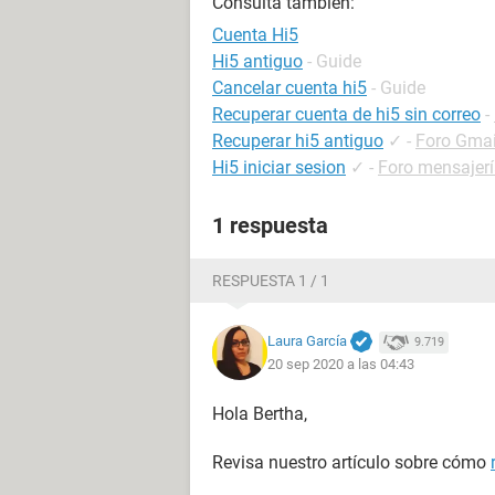
Consulta también:
Cuenta Hi5
Hi5 antiguo
- Guide
Cancelar cuenta hi5
- Guide
Recuperar cuenta de hi5 sin correo
-
Recuperar hi5 antiguo
✓
-
Foro Gmai
Hi5 iniciar sesion
✓
-
Foro mensajerí
1 respuesta
RESPUESTA 1 / 1
Laura García
9.719
20 sep 2020 a las 04:43
Hola Bertha,
Revisa nuestro artículo sobre cómo