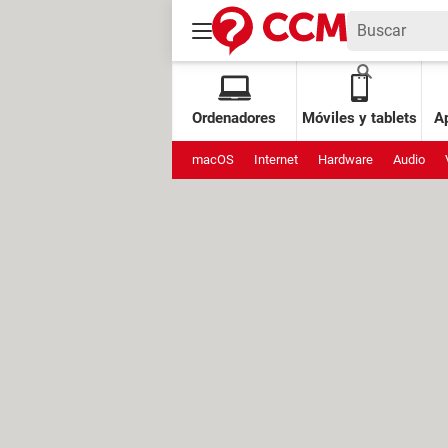
Ordenadores
Móviles y tablets
Ap
macOS
Internet
Hardware
Audio