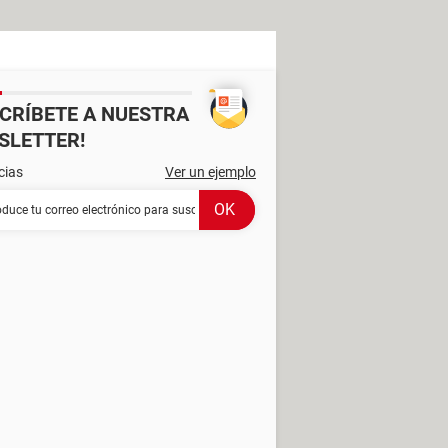
SCRÍBETE A NUESTRA
SLETTER!
cias
Ver un ejemplo