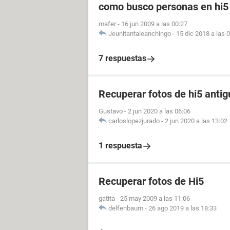
como busco personas en hi5
mafer
-
16 jun 2009 a las 00:27
Jeunitantaleanchingo
-
15 dic 2018 a las 
7 respuestas
Recuperar fotos de hi5 antig
Gustavo
-
2 jun 2020 a las 06:06
carloslopezjurado
-
2 jun 2020 a las 13:02
1 respuesta
Recuperar fotos de Hi5
gatita
-
25 may 2009 a las 11:06
delfenbaum
-
26 ago 2019 a las 18:33