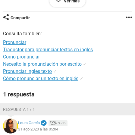
Ver más
Sara: boys we must understand that everything that is
happening also has a positive part, for example: nature is
Compartir
recovering its space, we spend more time with our parents ...
Consulta también:
Me: yes, you are right, we must see the positive side of the
pandemic and hope that things will improve much better
Pronunciar
than before.
Traductor para pronunciar textos en ingles
Como pronunciar
Ario: Oh and girls, don't forget to use security protocols! .
Necesito la pronunciación por escrito
✓
Pronunciar ingles texto
✓
Configuración:
Android / Chrome 55.0.2883.91
Cómo pronunciar un texto en inglés
✓
1 respuesta
RESPUESTA 1 / 1
Laura García
9.719
31 ago 2020 a las 05:04