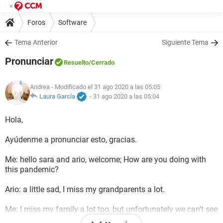
Foros
Software
Tema Anterior
Siguiente Tema
Pronunciar
Resuelto
/Cerrado
Andrea
- Modificado el 31 ago 2020 a las 05:05
Laura García
-
31 ago 2020 a las 05:04
Hola,
Ayúdenme a pronunciar esto, gracias.
Me: hello sara and ario, welcome; How are you doing with
this pandemic?
Ario: a little sad, I miss my grandparents a lot.
Me: I miss my family a lot too, but unfortunately we can't see
them.