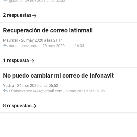
gslaura
-
29 nov 2021 a las 02:52
2 respuestas
Recuperación de correo latinmail
Mauricio
-
26 may 2020 a las 21:14
carloslopezjurado
-
28 may 2020 a las 16:04
1 respuesta
No puedo cambiar mi correo de Infonavit
Yadira
-
24 mar 2020 a las 06:52
Efrainvivanco1474@gmail.com
-
5 may 2021 a las 01:26
8 respuestas