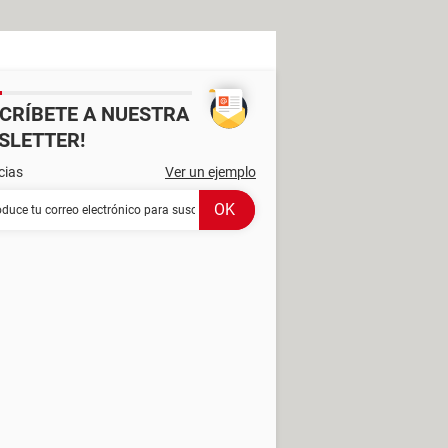
SCRÍBETE A NUESTRA
SLETTER!
cias
Ver un ejemplo