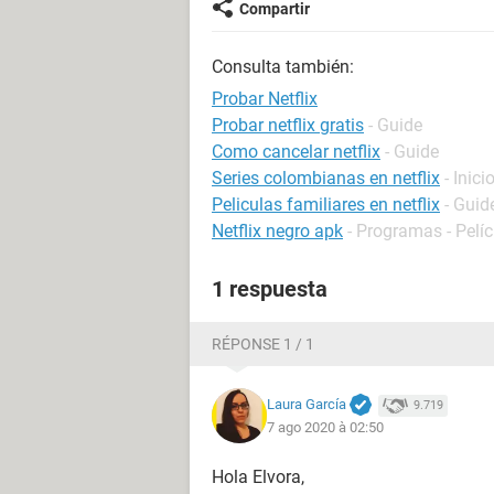
Compartir
Consulta también:
Probar Netflix
Probar netflix gratis
- Guide
Como cancelar netflix
- Guide
Series colombianas en netflix
- Inici
Peliculas familiares en netflix
- Guid
Netflix negro apk
- Programas - Pelíc
1 respuesta
RÉPONSE 1 / 1
Laura García
9.719
7 ago 2020 à 02:50
Hola Elvora,