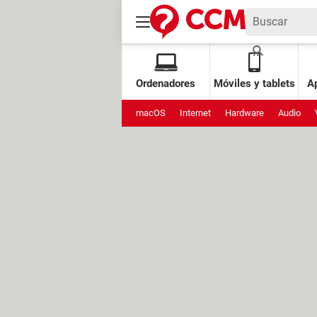
Ordenadores
Móviles y tablets
Ap
macOS
Internet
Hardware
Audio