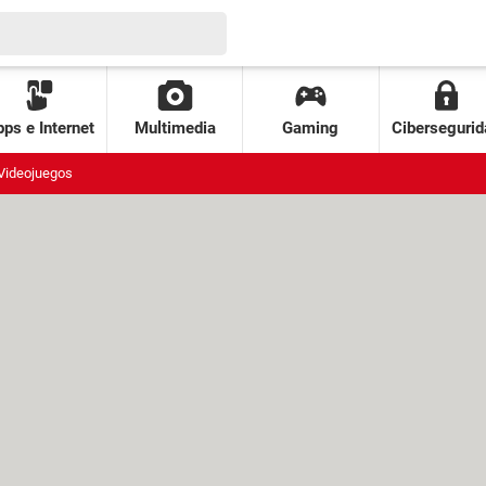
ps e Internet
Multimedia
Gaming
Cibersegurid
Videojuegos