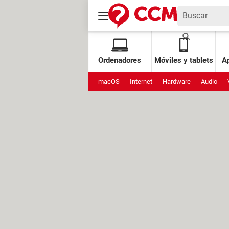
Ordenadores
Móviles y tablets
Ap
macOS
Internet
Hardware
Audio