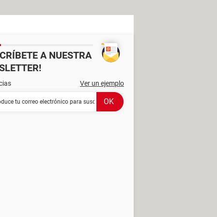
SCRÍBETE A NUESTRA
SLETTER!
cias
Ver un ejemplo