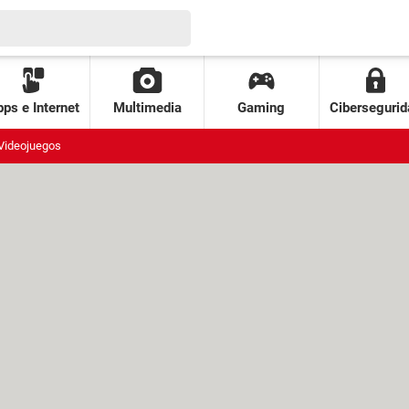
ps e Internet
Multimedia
Gaming
Cibersegurid
Videojuegos