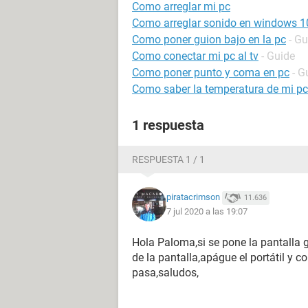
Como arreglar mi pc
Como arreglar sonido en windows 1
Como poner guion bajo en la pc
- Gu
Como conectar mi pc al tv
- Guide
Como poner punto y coma en pc
- G
Como saber la temperatura de mi pc
1 respuesta
RESPUESTA 1 / 1
piratacrimson
11.636
7 jul 2020 a las 19:07
Hola Paloma,si se pone la pantalla gr
de la pantalla,apágue el portátil y 
pasa,saludos,