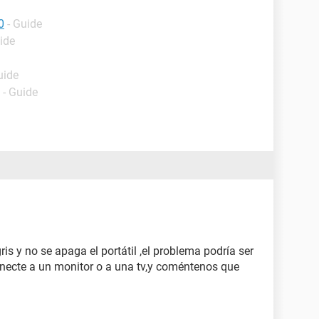
0
- Guide
ide
uide
- Guide
is y no se apaga el portátil ,el problema podría ser
conecte a un monitor o a una tv,y coméntenos que