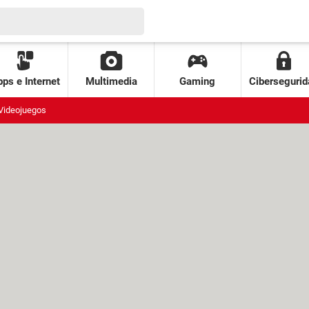
ps e Internet
Multimedia
Gaming
Cibersegurid
Videojuegos