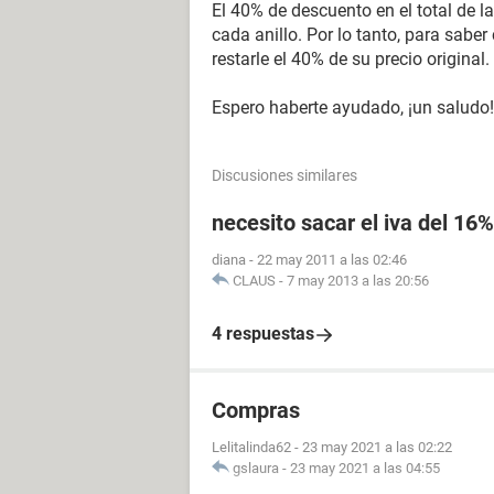
El 40% de descuento en el total de 
cada anillo. Por lo tanto, para saber
restarle el 40% de su precio original.
Espero haberte ayudado, ¡un saludo!
Discusiones similares
necesito sacar el iva del 16
diana
-
22 may 2011 a las 02:46
CLAUS
-
7 may 2013 a las 20:56
4 respuestas
Compras
Lelitalinda62
-
23 may 2021 a las 02:22
gslaura
-
23 may 2021 a las 04:55