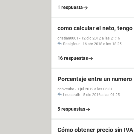
1 respuesta
como calcular el neto, tengo
cristian0001
-
12 dic 2012 a las 21:16
Realgfour
-
16 abr 2018 a las 18:25
16 respuestas
Porcentaje entre un numero
rich2cube
-
1 jul 2012 a las 06:31
Leucaruth
-
5 dic 2016 a las 01:25
5 respuestas
Cómo obtener precio sin IVA