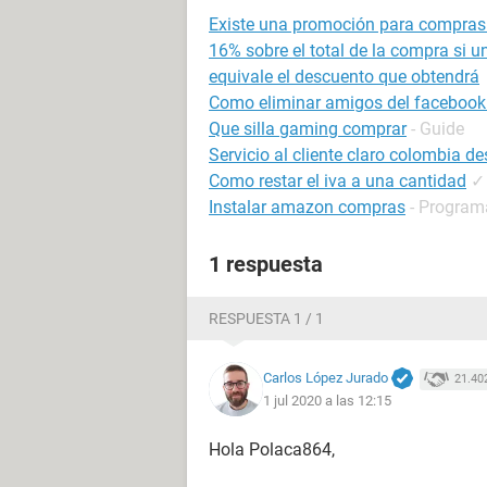
Existe una promoción para compras 
16% sobre el total de la compra si 
equivale el descuento que obtendrá
Como eliminar amigos del facebook
Que silla gaming comprar
- Guide
Servicio al cliente claro colombia des
Como restar el iva a una cantidad
✓
Instalar amazon compras
- Program
1 respuesta
RESPUESTA 1 / 1
Carlos López Jurado
21.40
1 jul 2020 a las 12:15
Hola Polaca864,