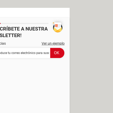
SCRÍBETE A NUESTRA
SLETTER!
cias
Ver un ejemplo