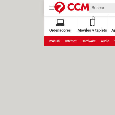
Ordenadores
Móviles y tablets
Ap
macOS
Internet
Hardware
Audio