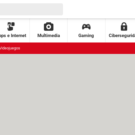
ps e Internet
Multimedia
Gaming
Cibersegurid
Videojuegos