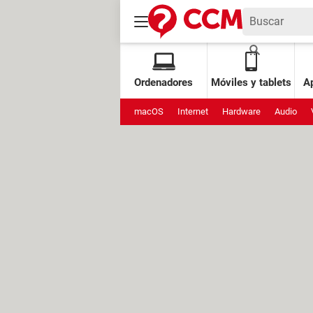
Ordenadores
Móviles y tablets
Ap
macOS
Internet
Hardware
Audio