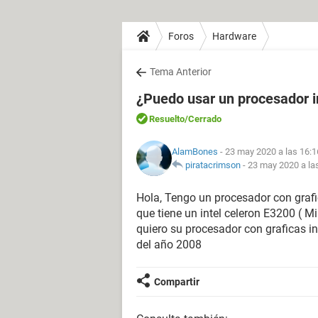
Foros
Hardware
Tema Anterior
¿Puedo usar un procesador 
Resuelto
/Cerrado
AlamBones
- 23 may 2020 a las 16:1
piratacrimson
-
23 may 2020 a la
Hola, Tengo un procesador con graf
que tiene un intel celeron E3200 ( 
quiero su procesador con graficas i
del año 2008
Compartir