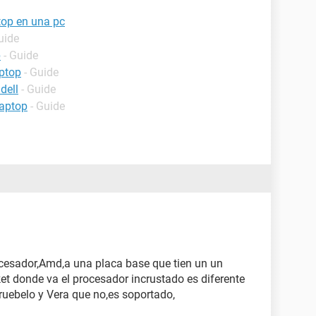
top en una pc
uide
p
- Guide
ptop
- Guide
dell
- Guide
laptop
- Guide
ocesador,Amd,a una placa base que tien un un
et donde va el procesador incrustado es diferente
ebelo y Vera que no,es soportado,