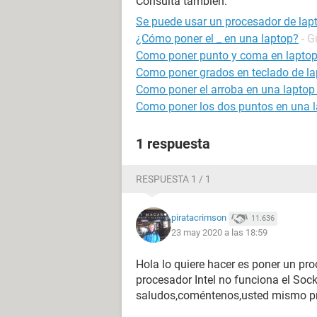
Consulta también:
Se puede usar un procesador de lap
¿Cómo poner el _ en una laptop?
- G
Como poner punto y coma en lapto
Como poner grados en teclado de la
Como poner el arroba en una laptop 
Como poner los dos puntos en una 
1 respuesta
RESPUESTA 1 / 1
piratacrimson
11.636
23 may 2020 a las 18:59
Hola lo quiere hacer es poner un pr
procesador Intel no funciona el Sock
saludos,coméntenos,usted mismo pru