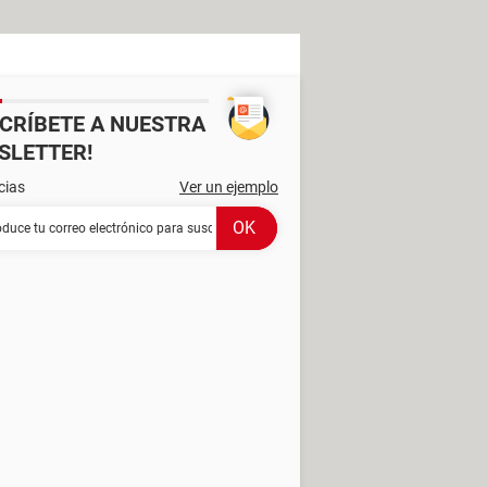
SCRÍBETE A NUESTRA
SLETTER!
cias
Ver un ejemplo