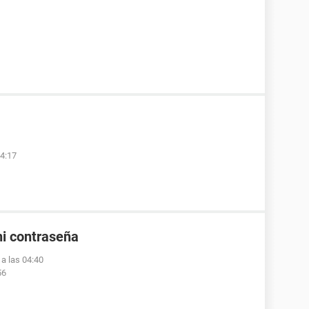
04:17
ni contraseña
a las 04:40
56