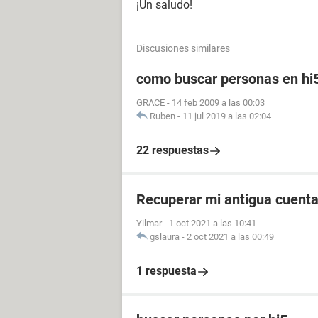
¡Un saludo!
Discusiones similares
como buscar personas en hi
GRACE
-
14 feb 2009 a las 00:03
Ruben
-
11 jul 2019 a las 02:04
22 respuestas
Recuperar mi antigua cuenta
Yilmar
-
1 oct 2021 a las 10:41
gslaura
-
2 oct 2021 a las 00:49
1 respuesta