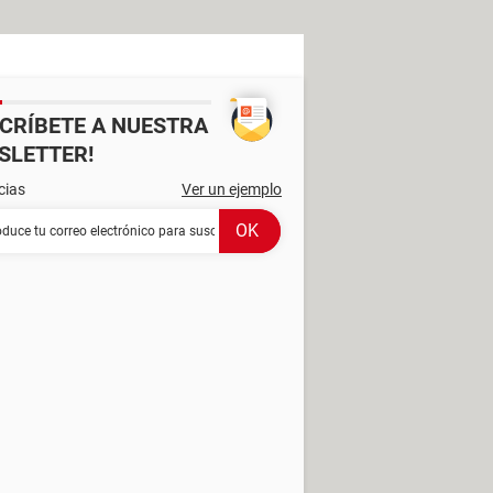
SCRÍBETE A NUESTRA
SLETTER!
cias
Ver un ejemplo