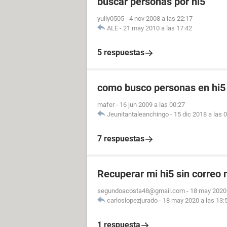
buscar personas por hi5
yully0505
-
4 nov 2008 a las 22:17
ALE
-
21 may 2010 a las 17:42
5 respuestas
como busco personas en hi5
mafer
-
16 jun 2009 a las 00:27
Jeunitantaleanchingo
-
15 dic 2018 a las 
7 respuestas
Recuperar mi hi5 sin correo 
segundoacosta48@gmail.com
-
18 may 2020 
carloslopezjurado
-
18 may 2020 a las 13:
1 respuesta