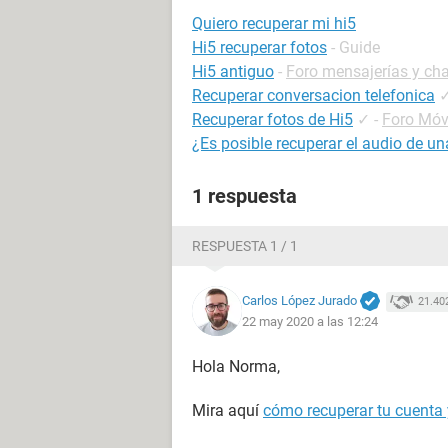
Quiero recuperar mi hi5
Hi5 recuperar fotos
- Guide
Hi5 antiguo
-
Foro mensajerías y cha
Recuperar conversacion telefonica
Recuperar fotos de Hi5
✓
-
Foro Mó
¿Es posible recuperar el audio de u
1 respuesta
RESPUESTA 1 / 1
Carlos López Jurado
21.40
22 may 2020 a las 12:24
Hola Norma,
Mira aquí
cómo recuperar tu cuenta y