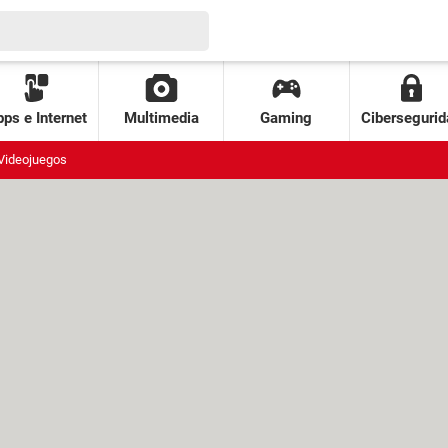
ps e Internet
Multimedia
Gaming
Cibersegurid
Videojuegos