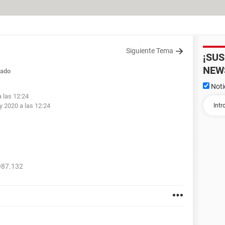
Siguiente Tema
¡SU
NEW
rado
Noti
 las 12:24
 2020 a las 12:24
987.132