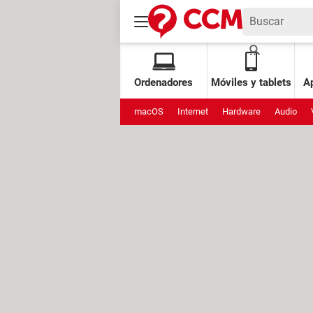
Ordenadores
Móviles y tablets
Ap
macOS
Internet
Hardware
Audio