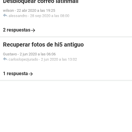
Desbloquear correo latinmail
wilson
-
22 abr 2020 a las 19:25
alessandro
-
28 sep 2020 a las 08:00
2 respuestas
Recuperar fotos de hi5 antiguo
Gustavo
-
2 jun 2020 a las 06:06
carloslopezjurado
-
2 jun 2020 a las 13:02
1 respuesta