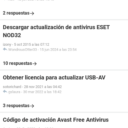
2 respuestas
Descargar actualización de antivirus ESET
NOD32
izony
-
5 oct 2015 a las 07:12
WondrousOtter33
-
15 jun 2024 a las 23:54
10 respuestas
Obtener licencia para actualizar USB-AV
sotorichard
-
28 nov 2021 a las 04:42
gslaura
-
30 mar 2022 a las 18:42
3 respuestas
Código de activación Avast Free Antivirus