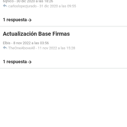
6qnico
-
30 dic 2020 a las 18:26
carloslopezjurado
-
31 dic 2020 a las 09:55
1 respuesta
Actualización Base Firmas
Elbis
-
8 nov 2022 a las 03:56
TheOneAboveAll
-
11 nov 2022 a las 15:28
1 respuesta