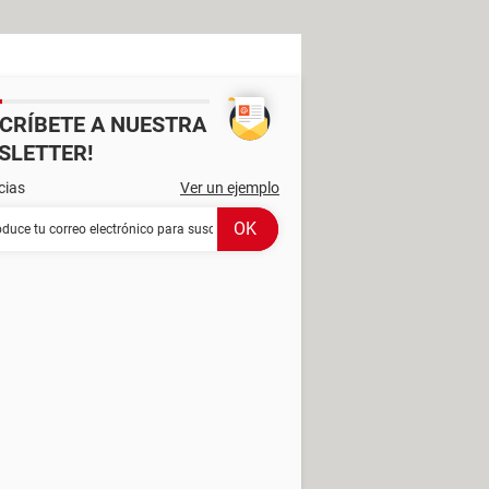
SCRÍBETE A NUESTRA
SLETTER!
cias
Ver un ejemplo