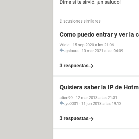
Dime si te sirvió, ¡un saludo!
Discusiones similares
Como puedo entrar y ver la c
Wieie
-
15 sep 2020 a las 21:06
gslaura
-
13 mar 2021 a las 04:09
3 respuestas
Quisiera saber la IP de Hotm
atien90
-
12 mar 2013 a las 21:31
yo0001
-
11 jun 2013 a las 19:12
3 respuestas