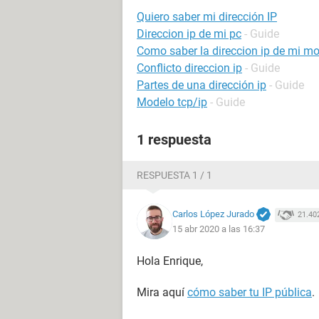
Quiero saber mi dirección IP
Direccion ip de mi pc
- Guide
Como saber la direccion ip de mi mo
Conflicto direccion ip
- Guide
Partes de una dirección ip
- Guide
Modelo tcp/ip
- Guide
1 respuesta
RESPUESTA 1 / 1
Carlos López Jurado
21.40
15 abr 2020 a las 16:37
Hola Enrique,
Mira aquí
cómo saber tu IP pública
.