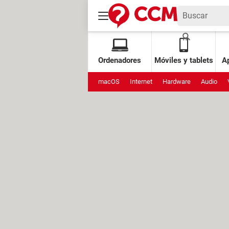
Ordenadores
Móviles y tablets
Ap
macOS
Internet
Hardware
Audio