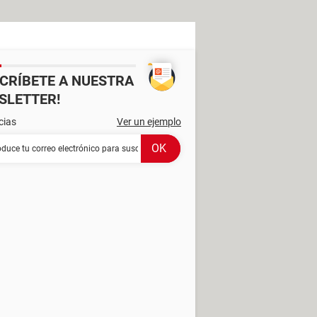
SCRÍBETE A NUESTRA
SLETTER!
cias
Ver un ejemplo