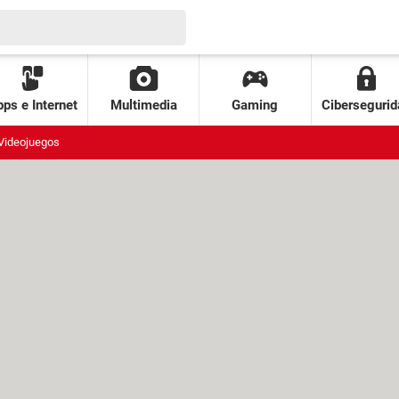
ps e Internet
Multimedia
Gaming
Cibersegurid
Videojuegos