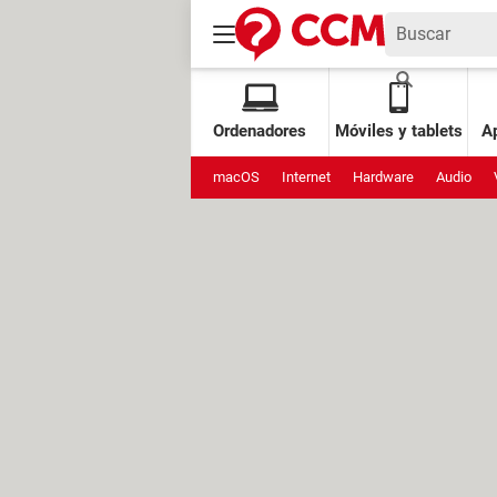
Ordenadores
Móviles y tablets
Ap
macOS
Internet
Hardware
Audio