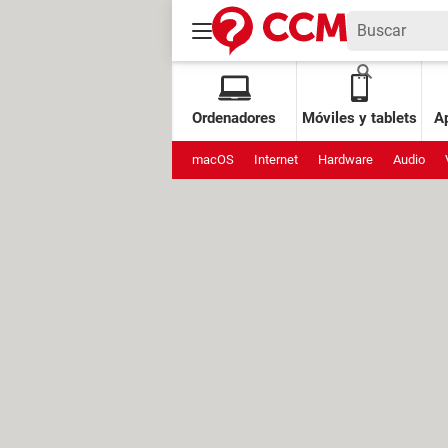
Ordenadores
Móviles y tablets
Ap
macOS
Internet
Hardware
Audio