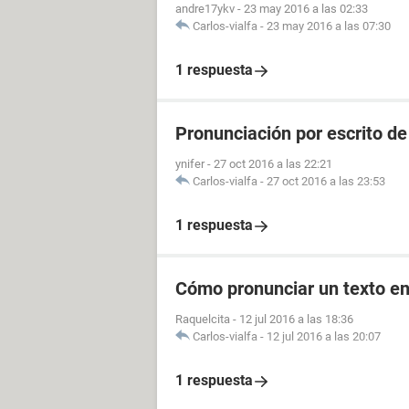
andre17ykv
-
23 may 2016 a las 02:33
Carlos-vialfa
-
23 may 2016 a las 07:30
1 respuesta
Pronunciación por escrito de
ynifer
-
27 oct 2016 a las 22:21
Carlos-vialfa
-
27 oct 2016 a las 23:53
1 respuesta
Cómo pronunciar un texto en
Raquelcita
-
12 jul 2016 a las 18:36
Carlos-vialfa
-
12 jul 2016 a las 20:07
1 respuesta