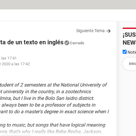
Siguiente Tema
¡SU
ta de un texto en inglés
NEW
Cerrado
Noti
 las 17:41
 2020 a las 17:42
student of 2 semesters at the National University of
 university in the country, in a zootechnics
ira, but I live in the Bolo San Isidro district.
 always been to be a professor of subjects in
want to do a master's degree in exact science when I
ening to music, but songs that have logical meaning
nre, that's why I really like Bebe Rexha, Jackson,