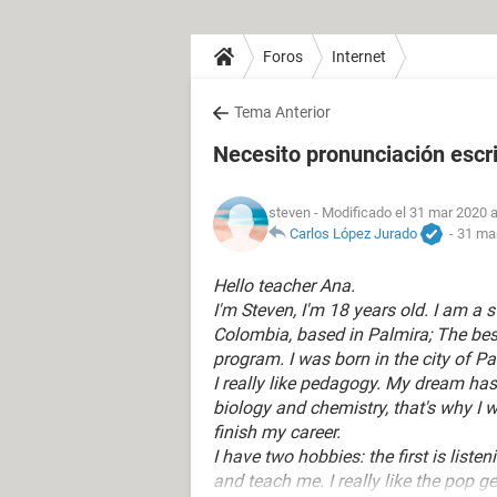
Foros
Internet
Tema Anterior
Necesito pronunciación escri
steven
- Modificado el 31 mar 2020 a
Carlos López Jurado
-
31 mar
Hello teacher Ana.
I'm Steven, I'm 18 years old. I am a 
Colombia, based in Palmira; The best
program. I was born in the city of Palm
I really like pedagogy. My dream has
biology and chemistry, that's why I 
finish my career.
I have two hobbies: the first is list
and teach me. I really like the pop ge