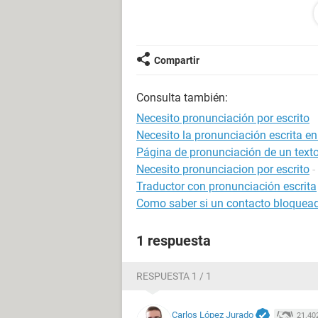
Dua Lipa, Halsey, Ariana Grande, Ca
K-pop genre, and of that genre I lik
But my favorite group is BTS, becau
pleasant meaning; that's why I lear
Compartir
anything I must meet my goals and h
from the song I love myself.
Consulta también:
And my last hobby is reading love an
always wondered why my life is not li
Necesito pronunciación por escrito
ocean of secrets.
Necesito la pronunciación escrita en
Ready teacher, this is me, a simple
Página de pronunciación de un texto
THANKS
Necesito pronunciacion por escrito
-
Traductor con pronunciación escrita
Como saber si un contacto bloquead
1 respuesta
RESPUESTA 1 / 1
Carlos López Jurado
21.40