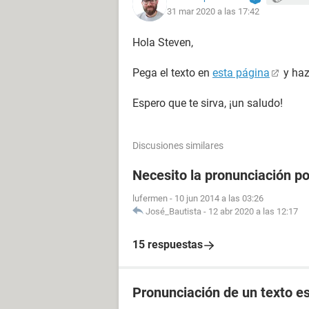
31 mar 2020 a las 17:42
Hola Steven,
Pega el texto en
esta página
y haz
Espero que te sirva, ¡un saludo!
Discusiones similares
Necesito la pronunciación po
lufermen
-
10 jun 2014 a las 03:26
José_Bautista
-
12 abr 2020 a las 12:17
15 respuestas
Pronunciación de un texto es