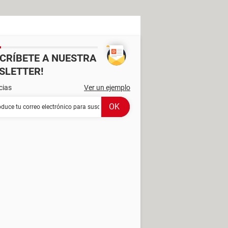
SCRÍBETE A NUESTRA
SLETTER!
cias
Ver un ejemplo